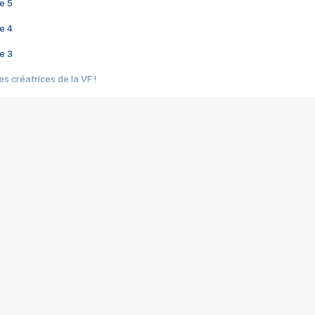
e 5
e 4
e 3
s créatrices de la VF !
e 2
e 1
e Mektoub My Love arrive enfin ! Rencontre avec Shaïn Boumedine et Sal
i : après Toni en famille
elle réalise le bouleversant Dites lui que je l'aime
ais ! Rencontre autour de Vie privée de Rebecca Zlotowski
 de Marguerite, Grave... Rencontre avec Ella Rumpf
 Les Rêveurs, un film intime sur la santé mentale
a avec un film sur le mouvement des Gilets jaunes