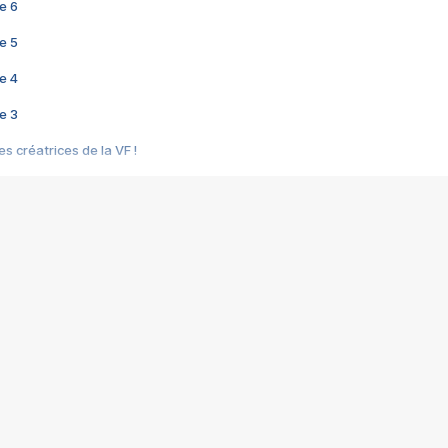
e 6
e 5
e 4
e 3
s créatrices de la VF !
e 2
e 1
e Mektoub My Love arrive enfin ! Rencontre avec Shaïn Boumedine et Sal
i : après Toni en famille
elle réalise le bouleversant Dites lui que je l'aime
ais ! Rencontre autour de Vie privée de Rebecca Zlotowski
 de Marguerite, Grave... Rencontre avec Ella Rumpf
 Les Rêveurs, un film intime sur la santé mentale