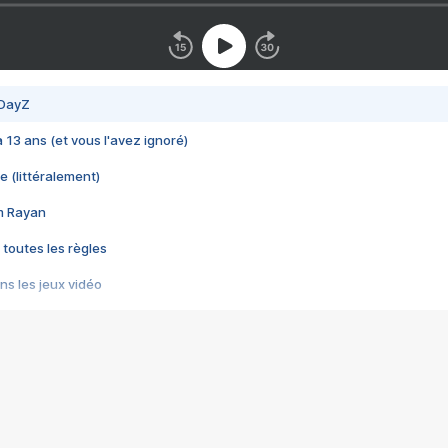
 DayZ
 a 13 ans (et vous l'avez ignoré)
e (littéralement)
im Rayan
 toutes les règles
s les jeux vidéo
us choquant de Rockstar ? - Le scandale BULLY
e plus moche de Steam
du RÊVE tourne au CAUCHEMAR
pendant 8 heures