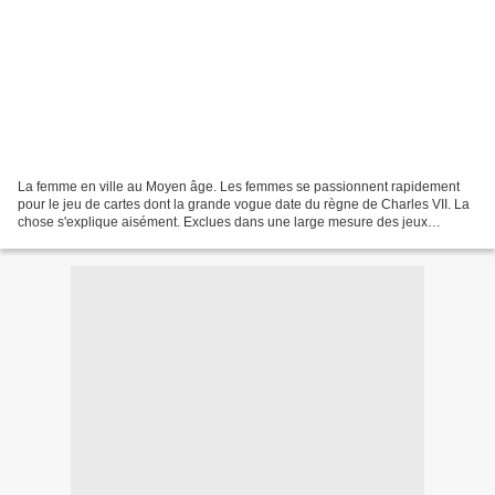
La femme en ville au Moyen âge. Les femmes se passionnent rapidement
pour le jeu de cartes dont la grande vogue date du règne de Charles VII. La
chose s'explique aisément. Exclues dans une large mesure des jeux
d'exercice, ne pouvant jouer aux dés sans...