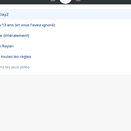
 DayZ
 a 13 ans (et vous l'avez ignoré)
e (littéralement)
im Rayan
 toutes les règles
s les jeux vidéo
us choquant de Rockstar ? - Le scandale BULLY
e plus moche de Steam
du RÊVE tourne au CAUCHEMAR
pendant 8 heures
it… à tort
umiliés par un jeu vidéo