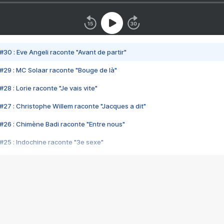
#30 : Eve Angeli raconte "Avant de partir"
#29 : MC Solaar raconte "Bouge de là"
28 : Lorie raconte "Je vais vite"
#27 : Christophe Willem raconte "Jacques a dit"
#26 : Chimène Badi raconte "Entre nous"
#25 : Indochine raconte "3e sexe"
#24 : Zaho raconte "C'est chelou"
#23 : Patrick Bruel raconte "Au café des délices"
#22 : Kyo raconte "Le chemin"
#21 : Nolwenn Leroy raconte "Cassé"