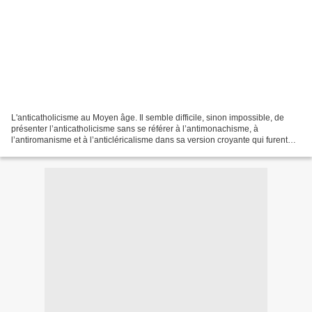
L'anticatholicisme au Moyen âge. Il semble difficile, sinon impossible, de
présenter l’anticatholicisme sans se référer à l’antimonachisme, à
l’antiromanisme et à l’anticléricalisme dans sa version croyante qui furent
des réalités de l’Occident médiéval...