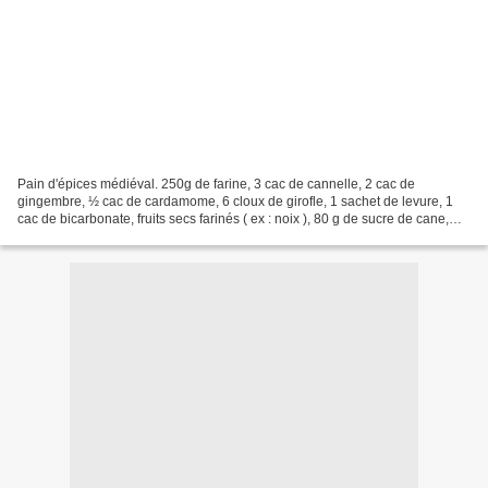
Pain d'épices médiéval. 250g de farine, 3 cac de cannelle, 2 cac de
gingembre, ½ cac de cardamome, 6 cloux de girofle, 1 sachet de levure, 1
cac de bicarbonate, fruits secs farinés ( ex : noix ), 80 g de sucre de cane,½
verre en plastique de miel, 1 verre...