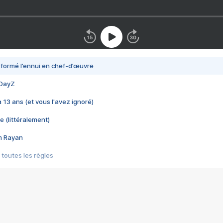
nsformé l’ennui en chef-d’œuvre
 DayZ
 a 13 ans (et vous l'avez ignoré)
e (littéralement)
im Rayan
 toutes les règles
s les jeux vidéo
us choquant de Rockstar ? - Le scandale BULLY
e plus moche de Steam