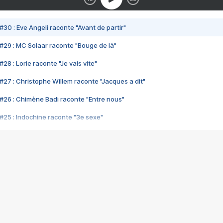
#30 : Eve Angeli raconte "Avant de partir"
#29 : MC Solaar raconte "Bouge de là"
28 : Lorie raconte "Je vais vite"
#27 : Christophe Willem raconte "Jacques a dit"
#26 : Chimène Badi raconte "Entre nous"
#25 : Indochine raconte "3e sexe"
#24 : Zaho raconte "C'est chelou"
#23 : Patrick Bruel raconte "Au café des délices"
#22 : Kyo raconte "Le chemin"
#21 : Nolwenn Leroy raconte "Cassé"
#20 : Patrick Hernandez raconte "Born to be alive"