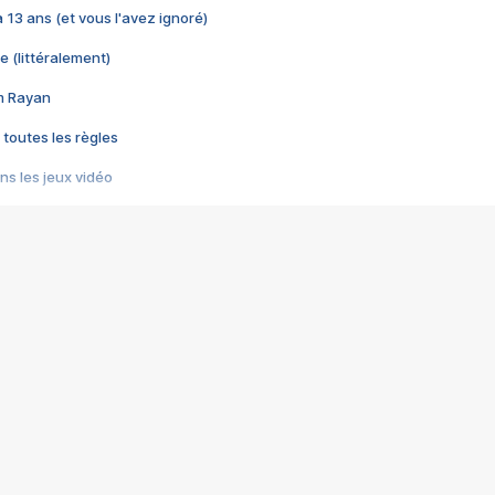
 a 13 ans (et vous l'avez ignoré)
e (littéralement)
im Rayan
 toutes les règles
s les jeux vidéo
us choquant de Rockstar ? - Le scandale BULLY
e plus moche de Steam
du RÊVE tourne au CAUCHEMAR
pendant 8 heures
it… à tort
umiliés par un jeu vidéo
ire - Final Fantasy 8