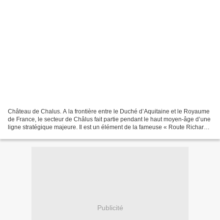
Château de Chalus. A la frontière entre le Duché d’Aquitaine et le Royaume
de France, le secteur de Châlus fait partie pendant le haut moyen-âge d’une
ligne stratégique majeure. Il est un élément de la fameuse « Route Richard
Cœur de Lion ». L'ensemble...
Publicité