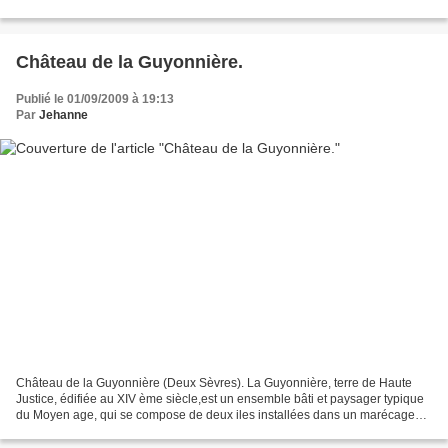
célestes", qu'Aubert, évêque d'Avranches...
Château de la Guyonnière.
Publié le 01/09/2009 à 19:13
Par
Jehanne
Château de la Guyonnière (Deux Sèvres). La Guyonnière, terre de Haute
Justice, édifiée au XIV ème siècle,est un ensemble bâti et paysager typique
du Moyen age, qui se compose de deux iles installées dans un marécage
d'où partent plusieurs sources alimentant...