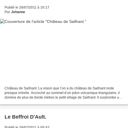
Publié le 26/07/2011 à 10:17
Par
Jehanne
Château de Sailhant. La vision que l’on a du château de Sailhant reste
presque irréelle. Accroché au sommet d’un piton volcanique triangulaire, il
domine de plus de trente mètres le petit village de Sailhant. Il surplombe une
cascade de vingt mètres de...
Le Beffroi D'Ault.
Publié le 26/07/2011 à 09:43