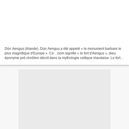
Dún Aengus (Irlande). Dún Aengus a été appelé « le monument barbare le
plus magnifique d'Europe ». Ce ...nom signifie « le fort d'Aengus », dieu
éponyme pré-chrétien décrit dans la mythologie celtique irlandaise. Le fort
se compose d'une quadruple enceinte...