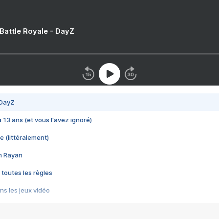
 Battle Royale - DayZ
 DayZ
 a 13 ans (et vous l'avez ignoré)
e (littéralement)
im Rayan
 toutes les règles
s les jeux vidéo
us choquant de Rockstar ? - Le scandale BULLY